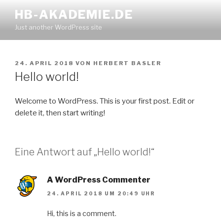
Zum
HB-AKADEMIE.DE
Inhalt
Just another WordPress site
springen
VERÖFFENTLICHT
24. APRIL 2018
VON
HERBERT BASLER
AM
Hello world!
Welcome to WordPress. This is your first post. Edit or
delete it, then start writing!
Eine Antwort auf „Hello world!“
A WordPress Commenter
24. APRIL 2018 UM 20:49 UHR
Hi, this is a comment.